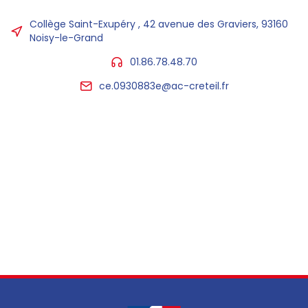
Collège Saint-Exupéry , 42 avenue des Graviers, 93160
Noisy-le-Grand
01.86.78.48.70
ce.0930883e@ac-creteil.fr