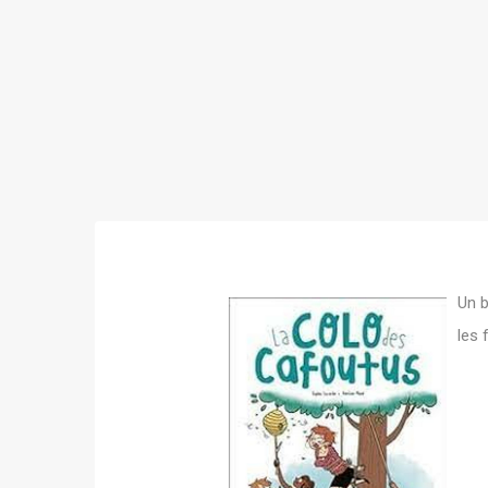
Un b
les 