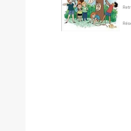
Retr
Rése