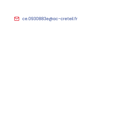
ce.0930883e@ac-creteil.fr