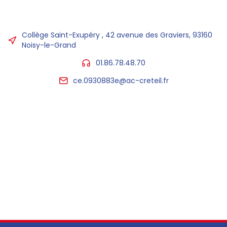
Collège Saint-Exupéry , 42 avenue des Graviers, 93160
Noisy-le-Grand
01.86.78.48.70
ce.0930883e@ac-creteil.fr