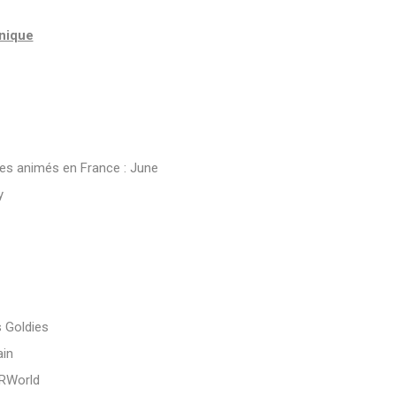
nique
e des animés en France : June
y
s Goldies
ain
ERWorld