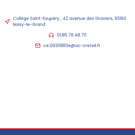
Collège Saint-Exupéry , 42 avenue des Graviers, 93160
Noisy-le-Grand
01.86.78.48.70
ce.0930883e@ac-creteil.fr